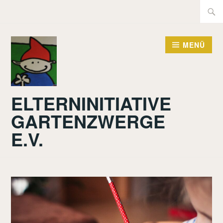
Zum
Suche
Inhalt
nach:
springen
MENÜ
ELTERNINITIATIVE
GARTENZWERGE
E.V.